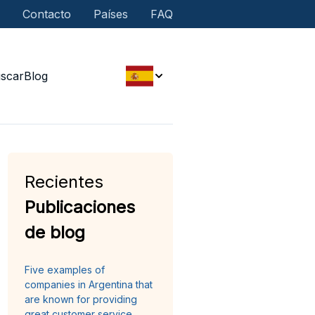
Contacto
Países
FAQ
scar
Blog
Recientes
Publicaciones
de blog
Five examples of
companies in Argentina that
are known for providing
great customer service