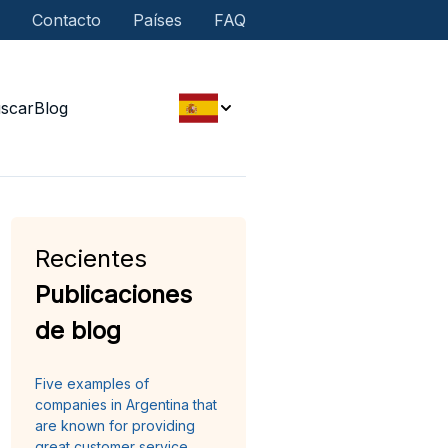
Contacto
Países
FAQ
scar
Blog
Recientes
Publicaciones
de blog
Five examples of
companies in Argentina that
are known for providing
great customer service