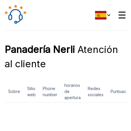
☰
Panadería Nerli
Atención
al cliente
horarios
Sitio
Phone
Redes
Sobre
de
Puntuació
web
number
sociales
apertura