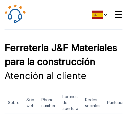
☰
Ferreteria J&F Materiales
para la construcción
Atención al cliente
horarios
Sitio
Phone
Redes
Sobre
de
Puntuació
web
number
sociales
apertura