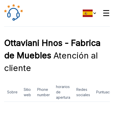
☰
Ottaviani Hnos - Fabrica
de Muebles
Atención al
cliente
horarios
Sitio
Phone
Redes
Sobre
de
Puntuació
web
number
sociales
apertura